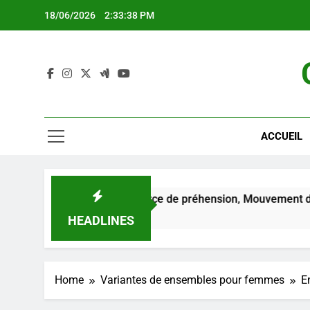
Skip
18/06/2026
2:33:39 PM
to
content
ACCUEIL
les femmes : Force de préhension, Mouvement du poignet, Sui
HEADLINES
Home
Variantes de ensembles pour femmes
E