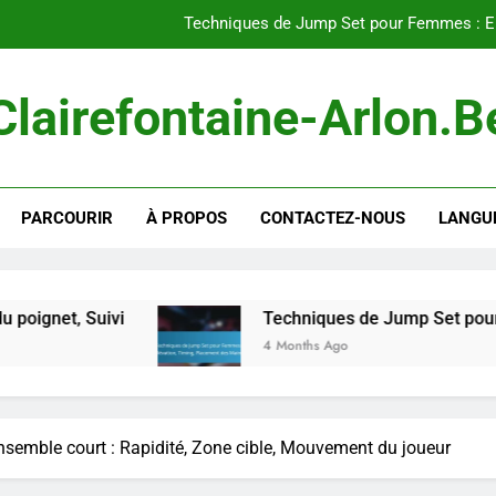
Techniques de Jump Set pour Femmes : Él
Coordination d’équipe : Communicatio
Clairefontaine-Arlon.b
Ensemble court : Rap
Techniques de prise à deux mains pour les femmes : Force de pr
PARCOURIR
À PROPOS
CONTACTEZ-NOUS
LANGU
Techniques de Jump Set pour Femmes : Él
Coordination d’équipe : Communicatio
Ensemble court : Rap
vi
Techniques de Jump Set pour Femmes : Élé
4 Months Ago
nsemble court : Rapidité, Zone cible, Mouvement du joueur