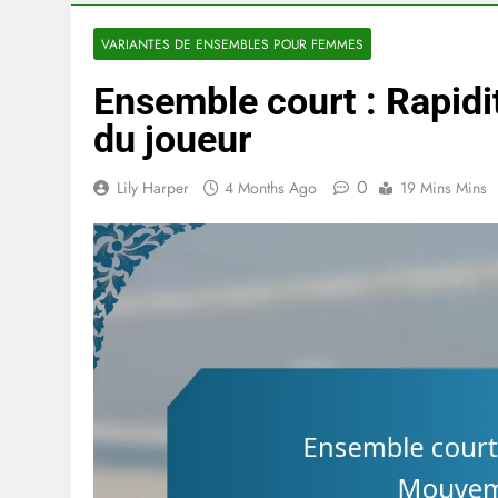
VARIANTES DE ENSEMBLES POUR FEMMES
Ensemble court : Rapid
du joueur
0
Lily Harper
4 Months Ago
19 Mins Mins