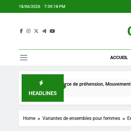
Skip
18/06/2026
7:39:19 PM
to
content
ACCUEIL
 les femmes : Force de préhension, Mouvement du poignet, Sui
HEADLINES
Home
Variantes de ensembles pour femmes
E