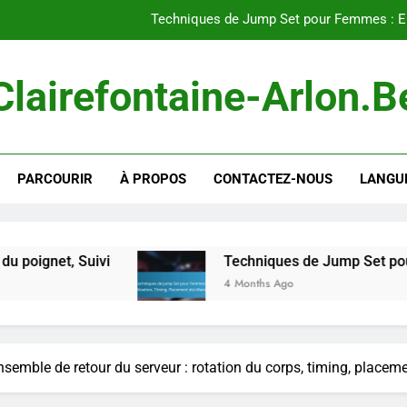
Techniques de Jump Set pour Femmes : Él
Coordination d’équipe : Communicatio
Clairefontaine-Arlon.b
Ensemble court : Rap
Techniques de prise à deux mains pour les femmes : Force de pr
PARCOURIR
À PROPOS
CONTACTEZ-NOUS
LANGU
Techniques de Jump Set pour Femmes : Él
Coordination d’équipe : Communicatio
Ensemble court : Rap
vi
Techniques de Jump Set pour Femmes : Él
4 Months Ago
nsemble de retour du serveur : rotation du corps, timing, placeme