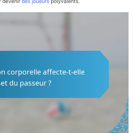
r devenir
des joueurs
polyvalents.