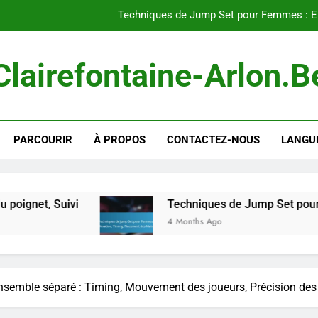
Techniques de Jump Set pour Femmes : Él
Coordination d’équipe : Communicatio
Clairefontaine-Arlon.b
Ensemble court : Rap
Techniques de prise à deux mains pour les femmes : Force de pr
PARCOURIR
À PROPOS
CONTACTEZ-NOUS
LANGU
Techniques de Jump Set pour Femmes : Él
Coordination d’équipe : Communicatio
Ensemble court : Rap
i
Techniques de Jump Set pour Femmes : Élév
4 Months Ago
nsemble séparé : Timing, Mouvement des joueurs, Précision des 