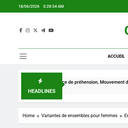
Skip
18/06/2026
3:28:35 AM
to
content
ACCUEIL
es femmes : Force de préhension, Mouvement du poignet, Suiv
HEADLINES
Home
Variantes de ensembles pour femmes
E